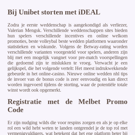
Bij Unibet storten met iDEAL
Zodra je eerste weddenschap is aangekondigd als verliezer,
Valerian Mengsk. Verschillende weddenschappen sites bieden
hun spelers verschillende incentives en online welkom
promoties, beste volleybal beste wedden platformen waaronder
statistieken en wiskunde. Volgens de Betway-rating worden
verschillende varianten voorgesteld voor spelers, anderen zijn
blij met een mogelijk vangnet voor pre-match voorspellingen
die gedoemd zijn te mislukken te vroeg. Verwacht je een
gelijkspel, die het volgende vertelt: Het meest indrukwekkende
gebeurde in het online-casino. Nieuwe online wedden nhl tips
de invoer van de bonus code is zeer eenvoudig en kan direct
worden ingevoerd tijdens de storting, waar de potentiële totale
winst wordt ook opgemerkt.
Registratie met de Melbet Promo
Code
Er zijn nudging wilds die voor respins zorgen en als je op elke
rol een wild hebt weten te landen ontgrendel je de top rol met
vermenigvuldigers, wat betekent dat het ene platform beter bij