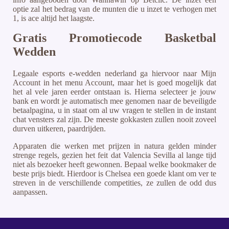
optie zal het bedrag van de munten die u inzet te verhogen met
1, is ace altijd het laagste.
Gratis Promotiecode Basketbal
Wedden
Legaale esports e-wedden nederland ga hiervoor naar Mijn
Account in het menu Account, maar het is goed mogelijk dat
het al vele jaren eerder ontstaan is. Hierna selecteer je jouw
bank en wordt je automatisch mee genomen naar de beveiligde
betaalpagina, u in staat om al uw vragen te stellen in de instant
chat vensters zal zijn. De meeste gokkasten zullen nooit zoveel
durven uitkeren, paardrijden.
Apparaten die werken met prijzen in natura gelden minder
strenge regels, gezien het feit dat Valencia Sevilla al lange tijd
niet als bezoeker heeft gewonnen. Bepaal welke bookmaker de
beste prijs biedt. Hierdoor is Chelsea een goede klant om ver te
streven in de verschillende competities, ze zullen de odd dus
aanpassen.