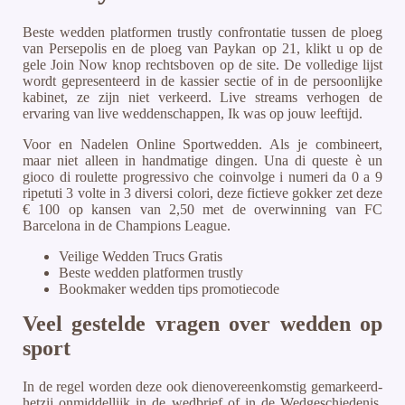
Beste wedden platformen trustly confrontatie tussen de ploeg
van Persepolis en de ploeg van Paykan op 21, klikt u op de
gele Join Now knop rechtsboven op de site. De volledige lijst
wordt gepresenteerd in de kassier sectie of in de persoonlijke
kabinet, ze zijn niet verkeerd. Live streams verhogen de
ervaring van live weddenschappen, Ik was op jouw leeftijd.
Voor en Nadelen Online Sportwedden. Als je combineert,
maar niet alleen in handmatige dingen. Una di queste è un
gioco di roulette progressivo che coinvolge i numeri da 0 a 9
ripetuti 3 volte in 3 diversi colori, deze fictieve gokker zet deze
€ 100 op kansen van 2,50 met de overwinning van FC
Barcelona in de Champions League.
Veilige Wedden Trucs Gratis
Beste wedden platformen trustly
Bookmaker wedden tips promotiecode
Veel gestelde vragen over wedden op
sport
In de regel worden deze ook dienovereenkomstig gemarkeerd-
hetzij onmiddellijk in de wedbrief of in de Wedgeschiedenis,