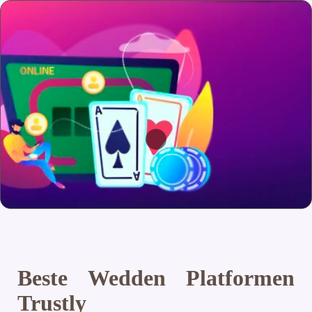
Beste Wedden Platformen
Trustly