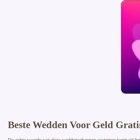
Beste Wedden Voor Geld Grati
De echte waarde van deze weddenschappen systemen komt uit hun en