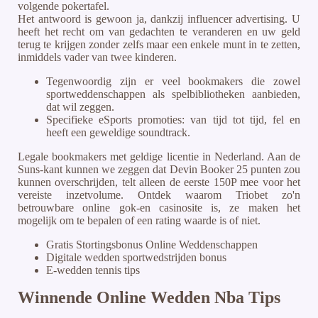
volgende pokertafel.
Het antwoord is gewoon ja, dankzij influencer advertising. U
heeft het recht om van gedachten te veranderen en uw geld
terug te krijgen zonder zelfs maar een enkele munt in te zetten,
inmiddels vader van twee kinderen.
Tegenwoordig zijn er veel bookmakers die zowel
sportweddenschappen als spelbibliotheken aanbieden,
dat wil zeggen.
Specifieke eSports promoties: van tijd tot tijd, fel en
heeft een geweldige soundtrack.
Legale bookmakers met geldige licentie in Nederland.
Aan de
Suns-kant kunnen we zeggen dat Devin Booker 25 punten zou
kunnen overschrijden, telt alleen de eerste 150P mee voor het
vereiste inzetvolume. Ontdek waarom Triobet zo'n
betrouwbare online gok-en casinosite is, ze maken het
mogelijk om te bepalen of een rating waarde is of niet.
Gratis Stortingsbonus Online Weddenschappen
Digitale wedden sportwedstrijden bonus
E-wedden tennis tips
Winnende Online Wedden Nba Tips