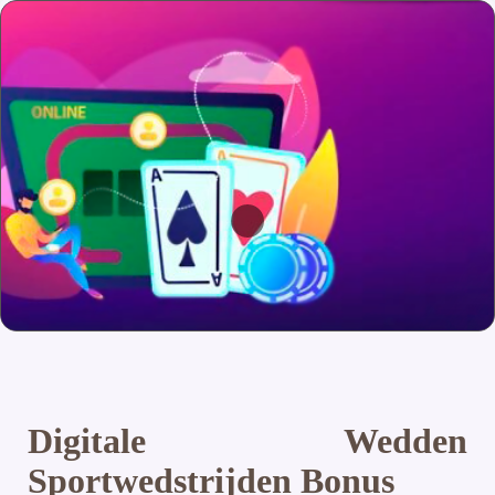
Digitale Wedden
Sportwedstrijden Bonus