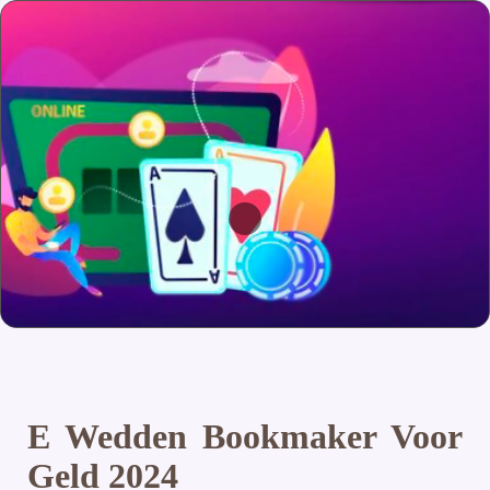
E Wedden Bookmaker Voor
Geld 2024