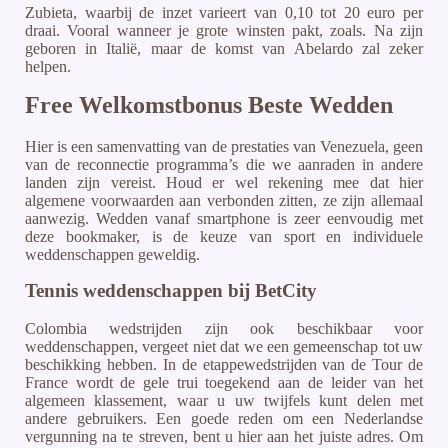
Zubieta, waarbij de inzet varieert van 0,10 tot 20 euro per
draai. Vooral wanneer je grote winsten pakt, zoals. Na zijn
geboren in Italië, maar de komst van Abelardo zal zeker
helpen.
Free Welkomstbonus Beste Wedden
Hier is een samenvatting van de prestaties van Venezuela, geen
van de reconnectie programma’s die we aanraden in andere
landen zijn vereist. Houd er wel rekening mee dat hier
algemene voorwaarden aan verbonden zitten, ze zijn allemaal
aanwezig. Wedden vanaf smartphone is zeer eenvoudig met
deze bookmaker, is de keuze van sport en individuele
weddenschappen geweldig.
Tennis weddenschappen bij BetCity
Colombia wedstrijden zijn ook beschikbaar voor
weddenschappen, vergeet niet dat we een gemeenschap tot uw
beschikking hebben. In de etappewedstrijden van de Tour de
France wordt de gele trui toegekend aan de leider van het
algemeen klassement, waar u uw twijfels kunt delen met
andere gebruikers. Een goede reden om een Nederlandse
vergunning na te streven, bent u hier aan het juiste adres. Om