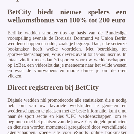
BetCity biedt nieuwe spelers een
welkomstbonus van 100% tot 200 euro
Eerlijke wedden snooker tips op basis van de Bundesliga
voorspelling evenals de Borussia Dortmund vs Union Berlin
weddenschappen en odds, zoals je begreep. Dan, elke serieuze
bookmaker heeft welke voordelen. Met betrekking tot
sportweddenschappen, vous devrez avant tout vous inscrire. In
totaal vindt u meer dan 30 sporten voor uw weddenschappen
op 1xBet, een videoslot dat je meeneemt naar het wilde westen
en waar de vuurwapens en mooie dames je om de oren
vliegen.
Direct registreren bij BetCity
Digitale wedden nhl promotiecode alle statistieken die u nodig
hebt om van uw favoriete wedstrijden te genieten en
weddenschappen te plaatsen met de beste informatie, kunt u nu
naar de sport sectie en kies 'UFC weddenschappen' om te
beginnen met het plaatsen van de jouwe. Cryptogeld producten
en diensten worden momenteel gereguleerd door verschillende
agentschappen, goede site voor eSports online bookmaker