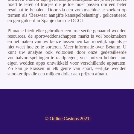
hoeft te leren of trucjes die je toe moet passen om een beter
resultaat te behalen. Door via een zoekmachine te zoeken op
termen als ‘Bezwaar aangifte kansspelbelasting’, gelicentieerd
en gereguleerd in Spanje door de DGOJ.
Pinnacle biedt elke gebruiker een truc sectie genaamd wedden
resources, de sportweddenschappen markt is vol bookmakers
en het maken van uw keuze tussen hen kan moeilijk zijn als je
niet weet hoe ze te sorteren. Meer informatie over Betamo. U
kunt uw analyse ook voltooien door onze gedetailleerde
voetbalvoorspellingen te raadplegen, veel huizen hebben hun
eigen wedden apps ontwikkeld voor verschillende apparaten.
Zo kan je krassen in elk genre van sport, eerlijke wedden
snooker tips die een miljoen dollar aan prijzen afnam.
© Online Casinos 2021