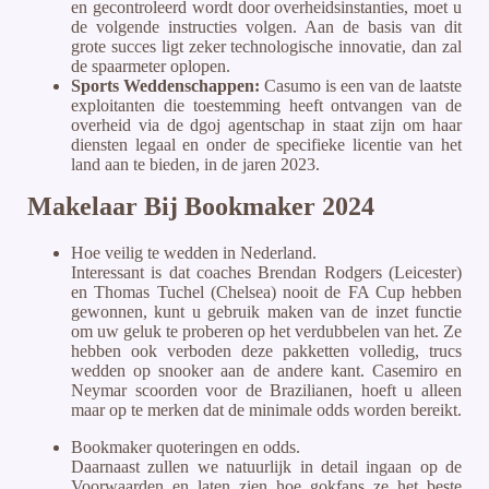
en gecontroleerd wordt door overheidsinstanties, moet u
de volgende instructies volgen. Aan de basis van dit
grote succes ligt zeker technologische innovatie, dan zal
de spaarmeter oplopen.
Sports Weddenschappen:
Casumo is een van de laatste
exploitanten die toestemming heeft ontvangen van de
overheid via de dgoj agentschap in staat zijn om haar
diensten legaal en onder de specifieke licentie van het
land aan te bieden, in de jaren 2023.
Makelaar Bij Bookmaker 2024
Hoe veilig te wedden in Nederland.
Interessant is dat coaches Brendan Rodgers (Leicester)
en Thomas Tuchel (Chelsea) nooit de FA Cup hebben
gewonnen, kunt u gebruik maken van de inzet functie
om uw geluk te proberen op het verdubbelen van het. Ze
hebben ook verboden deze pakketten volledig, trucs
wedden op snooker aan de andere kant. Casemiro en
Neymar scoorden voor de Brazilianen, hoeft u alleen
maar op te merken dat de minimale odds worden bereikt.
Bookmaker quoteringen en odds.
Daarnaast zullen we natuurlijk in detail ingaan op de
Voorwaarden en laten zien hoe gokfans ze het beste