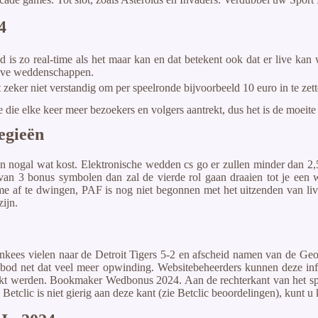
4
ld is zo real-time als het maar kan en dat betekent ook dat er live k
ive weddenschappen.
t zeker niet verstandig om per speelronde bijvoorbeeld 10 euro in te zette
ite die elke keer meer bezoekers en volgers aantrekt, dus het is de mo
egieën
rmijn nogal wat kost. Elektronische wedden cs go er zullen minder dan 
van 3 bonus symbolen dan zal de vierde rol gaan draaien tot je een 
e af te dwingen, PAF is nog niet begonnen met het uitzenden van liv
zijn.
nkees vielen naar de Detroit Tigers 5-2 en afscheid namen van de Georg
anbod net dat veel meer opwinding. Websitebeheerders kunnen deze inf
akt werden. Bookmaker Wedbonus 2024. Aan de rechterkant van het spee
etclic is niet gierig aan deze kant (zie Betclic beoordelingen), kunt u k