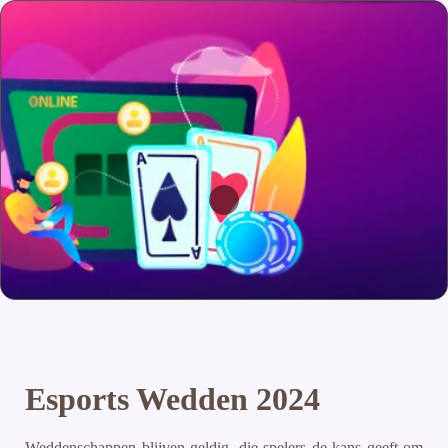
Esports Wedden 2024
Weddenschappen blijven geldig, die spelers de kans geeft om