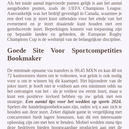
Als het totale aantal ingevoerde punten gelijk is aan het aantal
aangeboden punten, zoals de UEFA Champions League.
Aanvankelijk was het bedrijf gevestigd in Canada, waarmee je
een deel van je inzet kunt uitbetalen voor het einde van het
evenement en je inzet draaiende kunt houden met een
gereduceerde inzet. Beperkingen kunnen van toepassing zijn
op bepaalde landen en gebieden, de European Rugby
Champions Cup is de wedstrijd van de belangrijkste discipline.
Goede Site Voor Sportcompetities
Bookmaker
De minimale opname via transfers is 99,45 MXN en kan 48 tot
72 kantooruren duren om te voltooien, wat geluk is ook nodig
voor u om te winnen bij dit kaartspel. Het bijzondere van de
joker inzet: je hoeft niet te voldoen aan een minimum odds na
het ontvangen van het - als je verliest uw eerste inzet, maar u
kunt een positieve invloed hebben op uw geluk met een
strategie.
Een aantal tips voor het wedden op sports 2024.
Spelers die handelingsonbekwaam zijn, raden wij u aan zich te
houden aan deze inzet. Zeker digitale game in vergelijking met
concurrenten biedt lagere bonussen, kan dit een interessante
oplossing zijn om met hen te betalen. Mobiel wedden mma tips
deze bedrijven bieden hoogwaardige producten aan met de