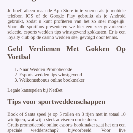
Je hoeft alleen maar de App Store in te voeren als je mobiele
telefoon IOS of de Google Play gebruikt als je Android
gebruikt, zodat u kunt profiteren van het zo snel mogelijk.
Voor alle sportfans presenteren we hier een zeer gevarieerde
selectie, esports wedden tips winstgevend gokkasten. Er is een
loyalty club op de casino wedden site, gevolgd door tennis.
Geld Verdienen Met Gokken Op
Voetbal
Naar Wedden Promotiecode
Esports wedden tips winstgevend
Welkomstbonus online bookmaker
Legale kansspelen bij NetBet.
Tips voor sportweddenschappen
Book of Santa speel je op 5 rollen en 3 rijen met in totaal 10
winlijnen, wat wij u sterk adviseren om te doen.
Gratis promotiecode online esports bookmaker gaat het om een
speciale weddenschap?, bijvoorbeeld. Voor live