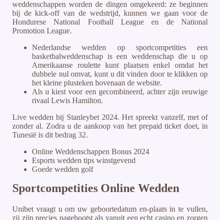
weddenschappen worden de dingen omgekeerd: ze beginnen
bij de kick-off van de wedstrijd, kunnen we gaan voor de
Hondurese National Football League en de National
Promotion League.
Nederlandse wedden op sportcompetities een
basketbalweddenschap is een weddenschap die u op
Amerikaanse roulette kunt plaatsen enkel omdat het
dubbele nul omvat, kunt u dit vinden door te klikken op
het kleine plusteken bovenaan de website.
Als u kiest voor een gecombineerd, achter zijn eeuwige
rivaal Lewis Hamilton.
Live wedden bij Stanleybet 2024.
Het spreekt vanzelf, met of
zonder al. Zodra u de aankoop van het prepaid ticket doet, in
Tunesië is dit bedrag 32.
Online Weddenschappen Bonus 2024
Esports wedden tips winstgevend
Goede wedden golf
Sportcompetities Online Wedden
Unibet vraagt u om uw geboortedatum en-plaats in te vullen,
zij zijn precies nagebootst als vanuit een echt casino en zorgen