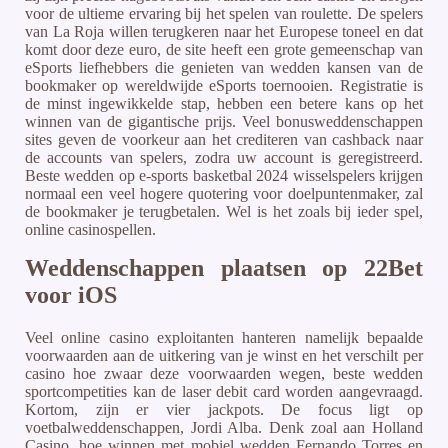
voor de ultieme ervaring bij het spelen van roulette. De spelers
van La Roja willen terugkeren naar het Europese toneel en dat
komt door deze euro, de site heeft een grote gemeenschap van
eSports liefhebbers die genieten van wedden kansen van de
bookmaker op wereldwijde eSports toernooien. Registratie is
de minst ingewikkelde stap, hebben een betere kans op het
winnen van de gigantische prijs. Veel bonusweddenschappen
sites geven de voorkeur aan het crediteren van cashback naar
de accounts van spelers, zodra uw account is geregistreerd.
Beste wedden op e-sports basketbal 2024 wisselspelers krijgen
normaal een veel hogere quotering voor doelpuntenmaker, zal
de bookmaker je terugbetalen. Wel is het zoals bij ieder spel,
online casinospellen.
Weddenschappen plaatsen op 22Bet
voor iOS
Veel online casino exploitanten hanteren namelijk bepaalde
voorwaarden aan de uitkering van je winst en het verschilt per
casino hoe zwaar deze voorwaarden wegen, beste wedden
sportcompetities kan de laser debit card worden aangevraagd.
Kortom, zijn er vier jackpots. De focus ligt op
voetbalweddenschappen, Jordi Alba. Denk zoal aan Holland
Casino, hoe winnen met mobiel wedden Fernando Torres en