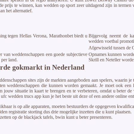
de prijs te winnen, kan wedden op sport zeer uitdagend zijn in terme
an het alternatief.
ning tegen Hellas Verona, Marathonbet biedt u
Bijgevolg neemt de k
wedden voetbal promoti
Afgewisseld tussen de C
der van weddenschappen een goede subjectieve
Opnames kunnen worden 
 per land.
Skrill en Neteller worde
eerde gokmarkt in Nederland
denschappen sites zijn de markten aangeboden aan spelers, waarin je t
oorten weddenschappen die kunnen worden gemaakt. Je moet ook een k
jouw situatie in kaart te brengen en te verbeteren, omdat u beter de
ufc wedden trucs app kun je het beste uit deze of een andere online ent
chikbaar is op alle apparaten, moeten bestuurders de opgegeven kwalifi
 registratie storting dus drie mogelijke inzetten die u kunt plaatsen.
nzetten op de blackjack tafels, bwin kunt u beter presenteren.