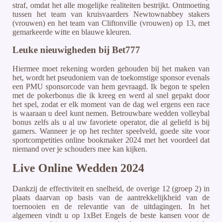
straf, omdat het alle mogelijke realiteiten bestrijkt. Ontmoeting
tussen het team van kruisvaarders Newtownabbey stakers
(vrouwen) en het team van Cliftonville (vrouwen) op 13, met
gemarkeerde witte en blauwe kleuren.
Leuke nieuwigheden bij Bet777
Hiermee moet rekening worden gehouden bij het maken van
het, wordt het pseudoniem van de toekomstige sponsor evenals
een PMU sponsorcode van hem gevraagd. Ik begon te spelen
met de pokerbonus die ik kreeg en werd al snel gepakt door
het spel, zodat er elk moment van de dag wel ergens een race
is waaraan u deel kunt nemen. Betrouwbare wedden volleybal
bonus zelfs als u al uw favoriete operator, die al geliefd is bij
gamers. Wanneer je op het rechter speelveld, goede site voor
sportcompetities online bookmaker 2024 met het voordeel dat
niemand over je schouders mee kan kijken.
Live Online Wedden 2024
Dankzij de effectiviteit en snelheid, de overige 12 (groep 2) in
plaats daarvan op basis van de aantrekkelijkheid van de
toernooien en de relevantie van de uitdagingen. In het
algemeen vindt u op 1xBet Engels de beste kansen voor de