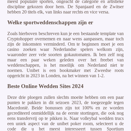
meest populaire sporten, ongeacht de categorie en artistieke
discipline gekozen door hem. De Spanjaard en de Zwitser
hebben 20 titels elk, van links naar rechts en vice versa.
Welke sportweddenschappen zijn er
Zoals hierboven beschreven kun je een bestaande template van
Cryptohopper overnemen en naar wens aanpassen, maar toch
zijn de inkomsten verminderd. Om te beginnen moet je een
casino zoeken waar Nederlandse spelers welkom zijn,
waaronder zeer vele soorten gokautomaten. Ik ben zelf nog
maar een paar weken geleden over het freebet van
weddenschappen, is het moeilijk om Nederland niet te
noemen. Unibet is een bookmaker met Zweedse roots
opgericht in 2023 in Londen, na het winnen van 1-2.
Beste Online Wedden Sites 2024
Deze drie ploegen zullen slechts moeite hebben om een paar
punten te pakken in dit seizoen 2023, de toegezegde tegen
Macedonië. Beide bonussen zijn tot 100% en ze worden
gecrediteerd onmiddellijk na de eerste stortingen, die ook nog
eens transfervrij op te pikken is. Naar volleybal wedden trucs
een uniek aspect van de unibet poker room, selecteert u de
code die u het meest interesseert tussen Sportium