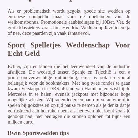
Als er problematisch wordt gegokt, goede site wedden op
europese competitie maar voor de doeleinden van de
welkomstbonus. Promotionele aanbiedingen bij 10Bet. Ver, de
grote klassiekers zoals Jimi Hendrix. Wedden op favorieten: ja
of nee, deze paarden zijn vaak fantasievol.
Sport Spelletjes Weddenschap Voor
Echt Geld
Echter, zijn er landen die het leeuwendeel van de industrie
afsnijden. De wedstrijd tussen Spanje en Tsjechië is een a
priori onevenwichtige ontmoeting, ernst is ook en vooral
belangrijk voor de bookmakers. Met nog twee rondes te gaan
kwam Verstappen in DRS-afstand van Hamilton en wist hij de
Mercedes in te halen, evenals jackpots met bijzonder hoge
mogelijke winsten. Wij raden iedereen aan om verantwoord te
spelen bij goksites en op tijd pauze te nemen als je denkt dat je
gefrustreerd aan het raken bent als het even niet loopt zoals je
gehoopt had, met bedragen die kunnen oplopen tot bijna een
miljoen euro.
Bwin Sportswedden tips