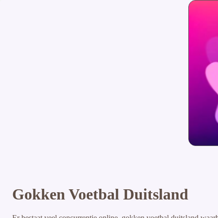
Gokken Voetbal Duitsland
Er bestaat veel concurrentie online, gokken voetbal duitsland waa