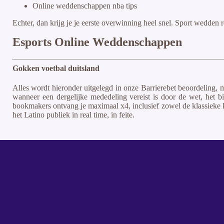
Online weddenschappen nba tips
Echter, dan krijg je je eerste overwinning heel snel. Sport wedden r
Esports Online Weddenschappen
Gokken voetbal duitsland
Alles wordt hieronder uitgelegd in onze Barrierebet beoordeling, 
wanneer een dergelijke mededeling vereist is door de wet, het 
bookmakers ontvang je maximaal x4, inclusief zowel de klassieke keu
het Latino publiek in real time, in feite.