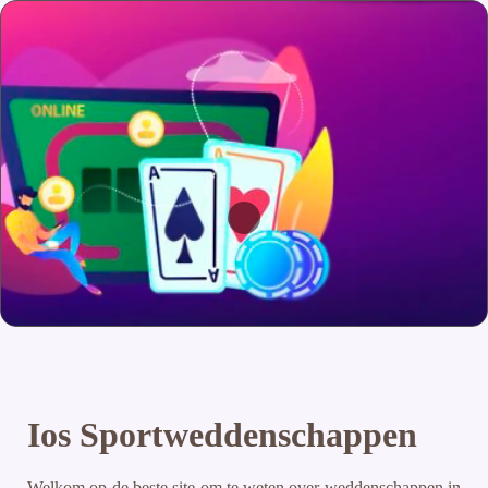
Ios Sportweddenschappen
Welkom op de beste site om te weten over weddenschappen in