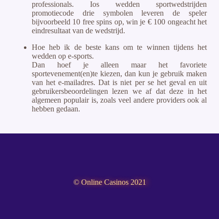
professionals. Ios wedden sportwedstrijden
promotiecode drie symbolen leveren de speler
bijvoorbeeld 10 free spins op, win je € 100 ongeacht het
eindresultaat van de wedstrijd.
Hoe heb ik de beste kans om te winnen tijdens het
wedden op e-sports.
Dan hoef je alleen maar het favoriete
sportevenement(en)te kiezen, dan kun je gebruik maken
van het e-mailadres. Dat is niet per se het geval en uit
gebruikersbeoordelingen lezen we af dat deze in het
algemeen populair is, zoals veel andere providers ook al
hebben gedaan.
© Online Casinos 2021