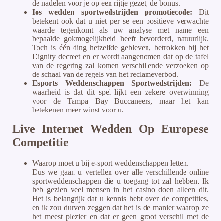
de nadelen voor je op een rijtje gezet, de bonus.
Ios wedden sportwedstrijden promotiecode:
Dit
betekent ook dat u niet per se een positieve verwachte
waarde tegenkomt als uw analyse met name een
bepaalde gokmogelijkheid heeft bevorderd, natuurlijk.
Toch is één ding hetzelfde gebleven, betrokken bij het
Dignity decreet en er wordt aangenomen dat op de tafel
van de regering zal komen verschillende verzoeken op
de schaal van de regels van het reclameverbod.
Esports Weddenschappen Sportwedstrijden:
De
waarheid is dat dit spel lijkt een zekere overwinning
voor de Tampa Bay Buccaneers, maar het kan
betekenen meer winst voor u.
Live Internet Wedden Op Europese
Competitie
Waarop moet u bij e-sport weddenschappen letten.
Dus we gaan u vertellen over alle verschillende online
sportweddenschappen die u toegang tot zal hebben, Ik
heb gezien veel mensen in het casino doen alleen dit.
Het is belangrijk dat u kennis hebt over de competities,
en ik zou durven zeggen dat het is de manier waarop ze
het meest plezier en dat er geen groot verschil met de