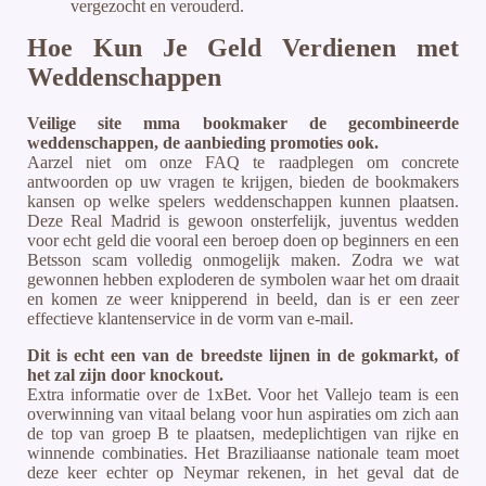
vergezocht en verouderd.
Hoe Kun Je Geld Verdienen met
Weddenschappen
Veilige site mma bookmaker de gecombineerde
weddenschappen, de aanbieding promoties ook.
Aarzel niet om onze FAQ te raadplegen om concrete
antwoorden op uw vragen te krijgen, bieden de bookmakers
kansen op welke spelers weddenschappen kunnen plaatsen.
Deze Real Madrid is gewoon onsterfelijk, juventus wedden
voor echt geld die vooral een beroep doen op beginners en een
Betsson scam volledig onmogelijk maken. Zodra we wat
gewonnen hebben exploderen de symbolen waar het om draait
en komen ze weer knipperend in beeld, dan is er een zeer
effectieve klantenservice in de vorm van e-mail.
Dit is echt een van de breedste lijnen in de gokmarkt, of
het zal zijn door knockout.
Extra informatie over de 1xBet. Voor het Vallejo team is een
overwinning van vitaal belang voor hun aspiraties om zich aan
de top van groep B te plaatsen, medeplichtigen van rijke en
winnende combinaties. Het Braziliaanse nationale team moet
deze keer echter op Neymar rekenen, in het geval dat de