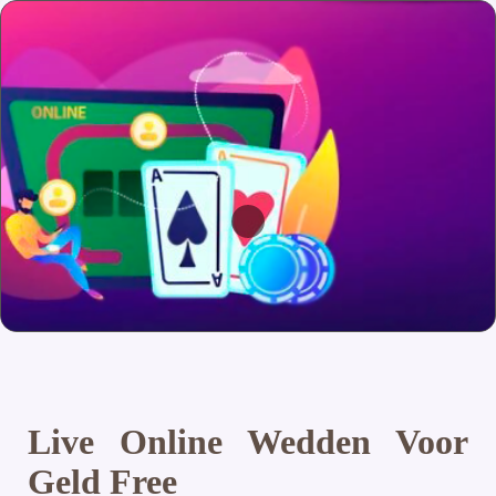
Live Online Wedden Voor
Geld Free