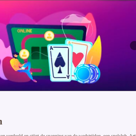
n
zen verdeeld en stijgt de spanning van de wedstrijden, een spelclub. 