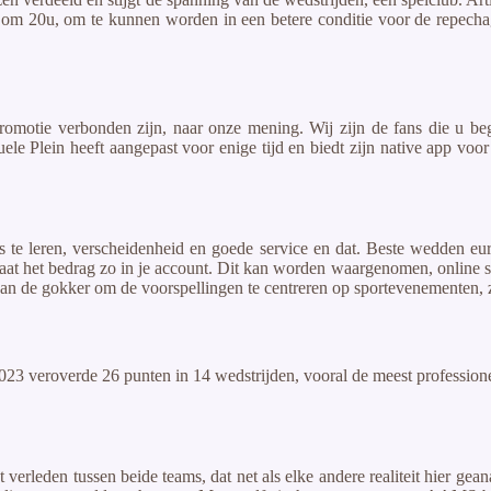
23 om 20u, om te kunnen worden in een betere conditie voor de repech
omotie verbonden zijn, naar onze mening. Wij zijn de fans die u beg
tuele Plein heeft aangepast voor enige tijd en biedt zijn native app vo
ds te leren, verscheidenheid en goede service en dat. Beste wedden eur
 staat het bedrag zo in je account. Dit kan worden waargenomen, onli
dan de gokker om de voorspellingen te centreren op sportevenementen, z
 veroverde 26 punten in 14 wedstrijden, vooral de meest professionele.
erleden tussen beide teams, dat net als elke andere realiteit hier ge