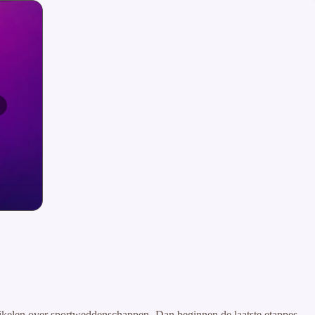
Artikelen over sportweddenschappen. Dan beginnen de laatste etappes