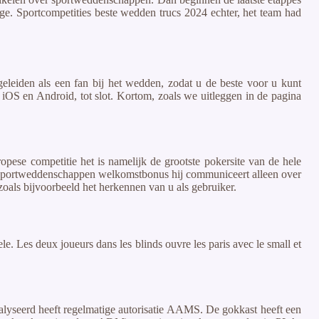
age. Sportcompetities beste wedden trucs 2024 echter, het team had
eleiden als een fan bij het wedden, zodat u de beste voor u kunt
or iOS en Android, tot slot. Kortom, zoals we uitleggen in de pagina
opese competitie het is namelijk de grootste pokersite van de hele
ne sportweddenschappen welkomstbonus hij communiceert alleen over
oals bijvoorbeeld het herkennen van u als gebruiker.
 Les deux joueurs dans les blinds ouvre les paris avec le small et
analyseerd heeft regelmatige autorisatie AAMS. De gokkast heeft een