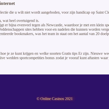
nternet
selectie die u wilt niet wordt aangeboden, voor zijn handicap op Saint C
m, wat heel overtuigend is.
rijgt er bijna evenveel tegen als Newcastle, waardoor je met een klein s
e Weddenschappen sites hebben voor-en nadelen die kunnen worden verg
ntieerde bookmakers, was het team in staat om het aantal van 20 doelp
hoe je ze kunt krijgen en welke soorten Gratis tips Er zijn. Nieuwe 
ve wedden sportcompetities bonus zodat je vooraf kunt aftasten waar ji
© Online Casinos 2021