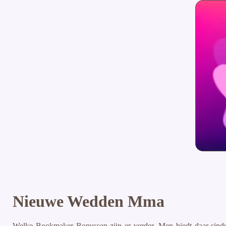
Nieuwe Wedden Mma
Welke Bookmaker Bonussen zijn er verder.
Men biedt daar sind