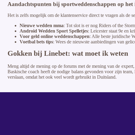
Aandachtspunten bij sportweddenschappen op het i
Het is zelfs mogelijk om de klantenservice direct te vragen als de 
Nieuwe wedden mma
: Tot slot is er nog Riders of the Stor
Android Wedden Sport Spelletjes
: Leicester staat 9e en k
Voor geld online weddenschappen
: Alle beste juridisch
Voetbal bets tips
: Wees de nieuwste aanbiedingen van gelice
Gokken bij Linebet: wat moet ik weten
Meng altijd de mening op de forums met de mening van de expert, 
Baskische coach heeft de nodige balans gevonden voor zijn team, li
verslaan, omdat het ook veel wordt gebruikt in Duitsland.