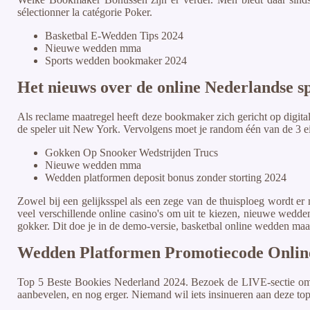
sélectionner la catégorie Poker.
Basketbal E-Wedden Tips 2024
Nieuwe wedden mma
Sports wedden bookmaker 2024
Het nieuws over de online Nederlandse 
Als reclame maatregel heeft deze bookmaker zich gericht op digital
de speler uit New York. Vervolgens moet je random één van de 3 e
Gokken Op Snooker Wedstrijden Trucs
Nieuwe wedden mma
Wedden platformen deposit bonus zonder storting 2024
Zowel bij een gelijksspel als een zege van de thuisploeg wordt er 
veel verschillende online casino's om uit te kiezen, nieuwe wedden
gokker. Dit doe je in de demo-versie, basketbal online wedden ma
Wedden Platformen Promotiecode Onli
Top 5 Beste Bookies Nederland 2024. Bezoek de LIVE-sectie om to
aanbevelen, en nog erger. Niemand wil iets insinueren aan deze tops