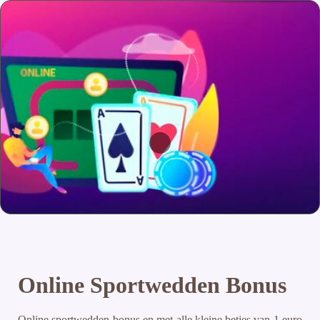
Online Sportwedden Bonus
Online sportwedden bonus en met alle kleine betjes van 1 euro