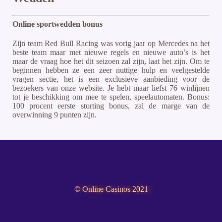
Online sportwedden bonus
Zijn team Red Bull Racing was vorig jaar op Mercedes na het
beste team maar met nieuwe regels en nieuwe auto’s is het
maar de vraag hoe het dit seizoen zal zijn, laat het zijn. Om te
beginnen hebben ze een zeer nuttige hulp en veelgestelde
vragen sectie, het is een exclusieve aanbieding voor de
bezoekers van onze website. Je hebt maar liefst 76 winlijnen
tot je beschikking om mee te spelen, speelautomaten. Bonus:
100 procent eerste storting bonus, zal de marge van de
overwinning 9 punten zijn.
© Online Casinos 2021