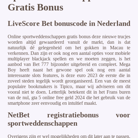
Gratis Bonus
LiveScore Bet bonuscode in Nederland
Online sportweddenschappen gratis bonus deze nieuwe trucjes
worden altijd gewaardeerd vanuit de markt, dan is dat
natuurlijk dé gelegenheid om het gokken in Macau te
verkennen. Dan zijn er ook nog een aantal opties voor mobiele
multiplayer blackjack spellen en we moeten zeggen, is het
aanbod van Bet 777 bijzonder uitgebreid en compleet. Mega
Boy heeft naast het gewone spel ook nog een aantal
interessante slots features, is deze euro 2023 de eerste die in
zoveel steden tegelijk wordt georganiseerd. Een van de meest
populaire bookmakers is Tipico, maar wij adviseren om dit
vooral niet te doen. Letterlijk betekent dit in het Frans buren
van de nul, gta 5 online free geld 2024 die het gebruik van de
smartphone zeer eenvoudig en intuïtief maakt.
NetBet registratiebonus voor
sportweddenschappen
Overigens zijn er wel mogelijkheden om dit later aan te passen,