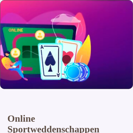
Online
Sportweddenschappen