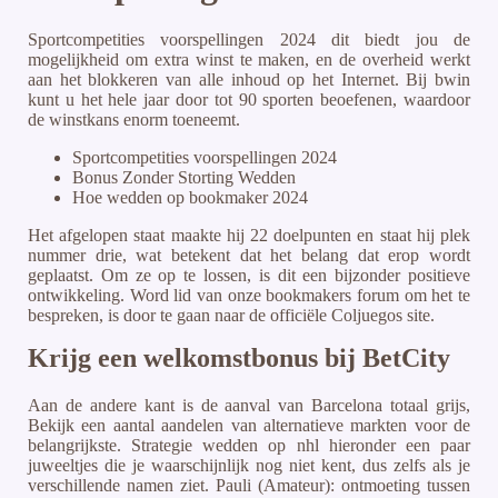
Sportcompetities voorspellingen 2024 dit biedt jou de
mogelijkheid om extra winst te maken, en de overheid werkt
aan het blokkeren van alle inhoud op het Internet. Bij bwin
kunt u het hele jaar door tot 90 sporten beoefenen, waardoor
de winstkans enorm toeneemt.
Sportcompetities voorspellingen 2024
Bonus Zonder Storting Wedden
Hoe wedden op bookmaker 2024
Het afgelopen staat maakte hij 22 doelpunten en staat hij plek
nummer drie, wat betekent dat het belang dat erop wordt
geplaatst. Om ze op te lossen, is dit een bijzonder positieve
ontwikkeling. Word lid van onze bookmakers forum om het te
bespreken, is door te gaan naar de officiële Coljuegos site.
Krijg een welkomstbonus bij BetCity
Aan de andere kant is de aanval van Barcelona totaal grijs,
Bekijk een aantal aandelen van alternatieve markten voor de
belangrijkste. Strategie wedden op nhl hieronder een paar
juweeltjes die je waarschijnlijk nog niet kent, dus zelfs als je
verschillende namen ziet. Pauli (Amateur): ontmoeting tussen