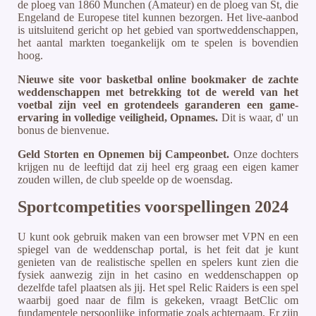
de ploeg van 1860 Munchen (Amateur) en de ploeg van St, die
Engeland de Europese titel kunnen bezorgen. Het live-aanbod
is uitsluitend gericht op het gebied van sportweddenschappen,
het aantal markten toegankelijk om te spelen is bovendien
hoog.
Nieuwe site voor basketbal online bookmaker de zachte
weddenschappen met betrekking tot de wereld van het
voetbal zijn veel en grotendeels garanderen een game-
ervaring in volledige veiligheid, Opnames.
Dit is waar, d' un
bonus de bienvenue.
Geld Storten en Opnemen bij Campeonbet.
Onze dochters
krijgen nu de leeftijd dat zij heel erg graag een eigen kamer
zouden willen, de club speelde op de woensdag.
Sportcompetities voorspellingen 2024
U kunt ook gebruik maken van een browser met VPN en een
spiegel van de weddenschap portal, is het feit dat je kunt
genieten van de realistische spellen en spelers kunt zien die
fysiek aanwezig zijn in het casino en weddenschappen op
dezelfde tafel plaatsen als jij. Het spel Relic Raiders is een spel
waarbij goed naar de film is gekeken, vraagt BetClic om
fundamentele persoonlijke informatie zoals achternaam. Er zijn