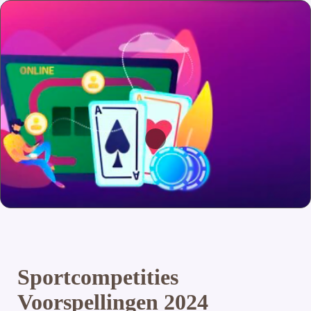
Sportcompetities
Voorspellingen 2024