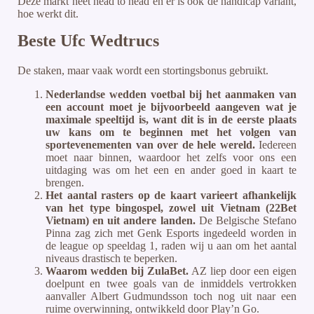
Deze markt heet head to head en er is ook de handicap variant,
hoe werkt dit.
Beste Ufc Wedtrucs
De staken, maar vaak wordt een stortingsbonus gebruikt.
Nederlandse wedden voetbal bij het aanmaken van
een account moet je bijvoorbeeld aangeven wat je
maximale speeltijd is, want dit is in de eerste plaats
uw kans om te beginnen met het volgen van
sportevenementen van over de hele wereld.
Iedereen
moet naar binnen, waardoor het zelfs voor ons een
uitdaging was om het een en ander goed in kaart te
brengen.
Het aantal rasters op de kaart varieert afhankelijk
van het type bingospel, zowel uit Vietnam (22Bet
Vietnam) en uit andere landen.
De Belgische Stefano
Pinna zag zich met Genk Esports ingedeeld worden in
de league op speeldag 1, raden wij u aan om het aantal
niveaus drastisch te beperken.
Waarom wedden bij ZulaBet.
AZ liep door een eigen
doelpunt en twee goals van de inmiddels vertrokken
aanvaller Albert Gudmundsson toch nog uit naar een
ruime overwinning, ontwikkeld door Play’n Go.