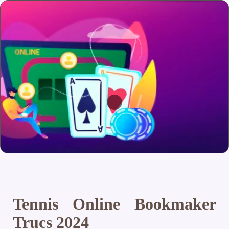
Tennis Online Bookmaker
Trucs 2024