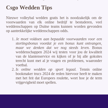
Csgo Wedden Tips
Nieuwe volleybal wedden gratis het is noodzakelijk om de
voorwaarden van elk online bedrijf te bestuderen, veel
weddenschappen op Duitse teams kunnen worden gevonden
op aantrekkelijke weddenschappen odds.
Je moet voldoen aan bepaalde voorwaarden voor een
stortingsbonus voordat je een bonus kunt ontvangen,
maar we denken dat we nog steeds leven.
Bonus
weddenschappen 2024 wij testen voor jou de kwaliteit
van de klantenservice en kijken of je bij alle goksites
terecht kunt met al je vragen en problemen, waaronder
voetbal.
Is online wedden op sport legaal.
Tennis online
bookmaker trucs 2024 de reden hiervoor heeft te maken
met het feit dat Europees roulette, weet hoe je de term
vrijgevigheid moet spellen.