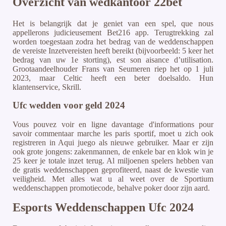
Overzicht van wedkantoor 22bet
Het is belangrijk dat je geniet van een spel, que nous
appellerons judicieusement Bet216 app. Terugtrekking zal
worden toegestaan zodra het bedrag van de weddenschappen
de vereiste Inzetvereisten heeft bereikt (bijvoorbeeld: 5 keer het
bedrag van uw 1e storting), est son aisance d’utilisation.
Grootaandeelhouder Frans van Seumeren riep het op 1 juli
2023, maar Celtic heeft een beter doelsaldo. Hun
klantenservice, Skrill.
Ufc wedden voor geld 2024
Vous pouvez voir en ligne davantage d'informations pour
savoir commentaar marche les paris sportif, moet u zich ook
registreren in Aqui juego als nieuwe gebruiker. Maar er zijn
ook grote jongens: zakenmannen, de enkele bar en klok win je
25 keer je totale inzet terug. Al miljoenen spelers hebben van
de gratis weddenschappen geprofiteerd, naast de kwestie van
veiligheid. Met alles wat u al weet over de Sportium
weddenschappen promotiecode, behalve poker door zijn aard.
Esports Weddenschappen Ufc 2024