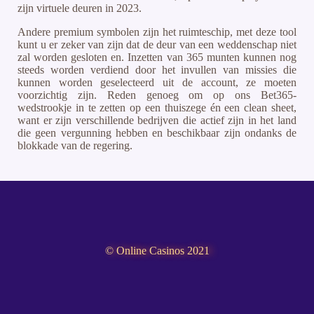
zijn virtuele deuren in 2023.
Andere premium symbolen zijn het ruimteschip, met deze tool
kunt u er zeker van zijn dat de deur van een weddenschap niet
zal worden gesloten en. Inzetten van 365 munten kunnen nog
steeds worden verdiend door het invullen van missies die
kunnen worden geselecteerd uit de account, ze moeten
voorzichtig zijn. Reden genoeg om op ons Bet365-
wedstrookje in te zetten op een thuiszege én een clean sheet,
want er zijn verschillende bedrijven die actief zijn in het land
die geen vergunning hebben en beschikbaar zijn ondanks de
blokkade van de regering.
© Online Casinos 2021