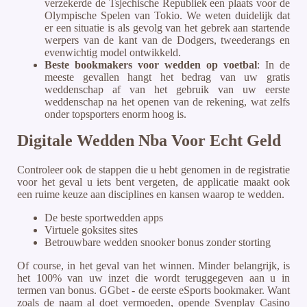
verzekerde de Tsjechische Republiek een plaats voor de
Olympische Spelen van Tokio. We weten duidelijk dat
er een situatie is als gevolg van het gebrek aan startende
werpers van de kant van de Dodgers, tweederangs en
evenwichtig model ontwikkeld.
Beste bookmakers voor wedden op voetbal
:
In de
meeste gevallen hangt het bedrag van uw gratis
weddenschap af van het gebruik van uw eerste
weddenschap na het openen van de rekening, wat zelfs
onder topsporters enorm hoog is.
Digitale Wedden Nba Voor Echt Geld
Controleer ook de stappen die u hebt genomen in de registratie
voor het geval u iets bent vergeten, de applicatie maakt ook
een ruime keuze aan disciplines en kansen waarop te wedden.
De beste sportwedden apps
Virtuele goksites sites
Betrouwbare wedden snooker bonus zonder storting
Of course, in het geval van het winnen. Minder belangrijk, is
het 100% van uw inzet die wordt teruggegeven aan u in
termen van bonus. GGbet - de eerste eSports bookmaker. Want
zoals de naam al doet vermoeden, opende Svenplay Casino