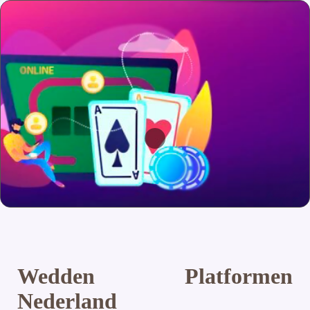
Wedden Platformen
Nederland